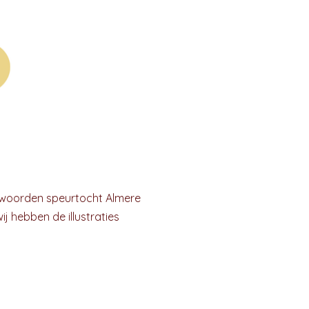
woorden speurtocht Almere
j hebben de illustraties