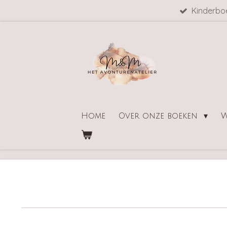
Kinderbo
Ga
direct
naar
de
hoofdinhoud
Home
Over onze boeken
W