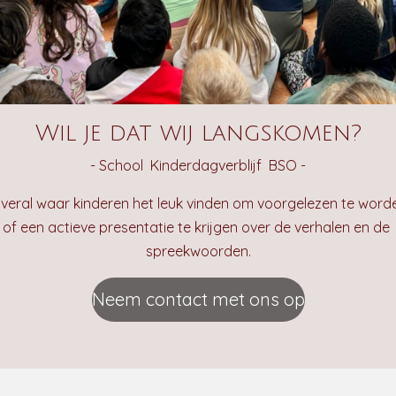
Wil je dat wij langskomen?
- School Kinderdagverblijf BSO -
veral waar kinderen het leuk vinden om voorgelezen te word
of een actieve presentatie te krijgen over de verhalen en de
spreekwoorden.
Neem contact met ons op