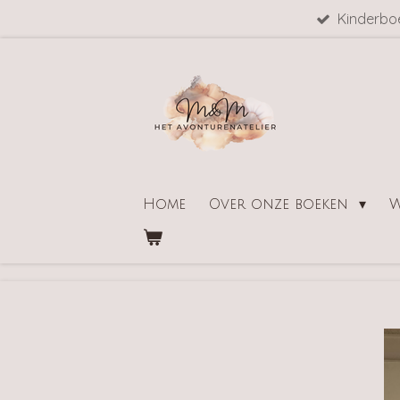
Kinderbo
Ga
direct
naar
de
hoofdinhoud
Home
Over onze boeken
W