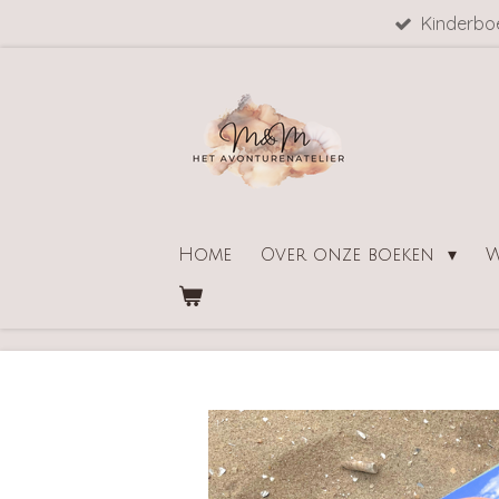
Kinderbo
Ga
direct
naar
de
hoofdinhoud
Home
Over onze boeken
W