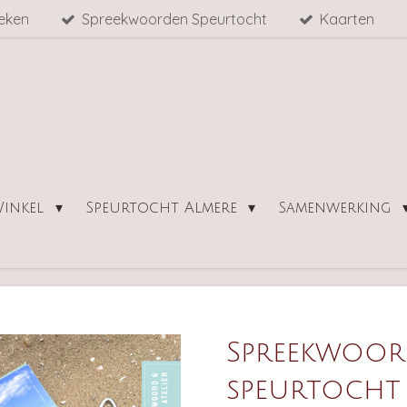
eken
Spreekwoorden Speurtocht
Kaarten
inkel
Speurtocht Almere
Samenwerking
Spreekwoo
speurtocht