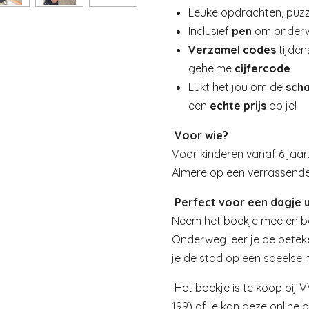
Leuke opdrachten, puzz
Inclusief
pen
om onderweg
Verzamel codes
tijde
geheime
cijfercode
Lukt het jou om de
scha
een
echte prijs
op je!
Voor wie?
Voor kinderen vanaf 6 jaar
Almere op een verrassende
Perfect voor een dagje u
Neem het boekje mee en bel
Onderweg leer je de bete
je de stad op een speelse 
Het b
oekje is te koop bij
199) of je kan deze online 