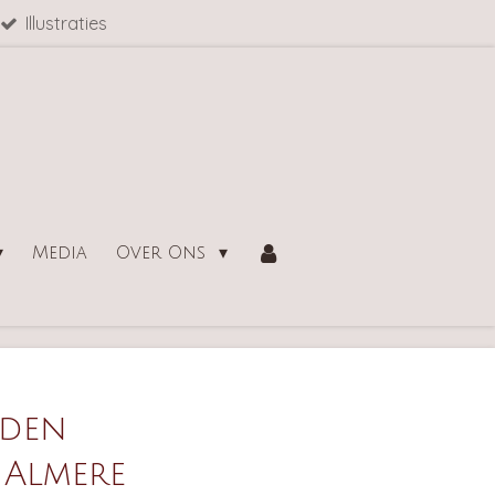
Illustraties
Media
Over Ons
rden
 Almere