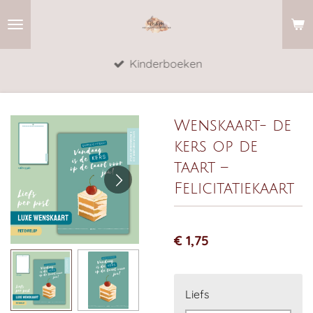
Ga
direct
naar
Kinderboeken
de
hoofdinhoud
Wenskaart- de
kers op de
taart –
Felicitatiekaart
€ 1,75
Liefs