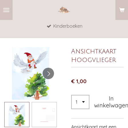
Ga
direct
naar
Kinderboeken
de
hoofdinhoud
Ansichtkaart
Hoogvlieger
€ 1,00
In
winkelwage
Ansichtkaart met een