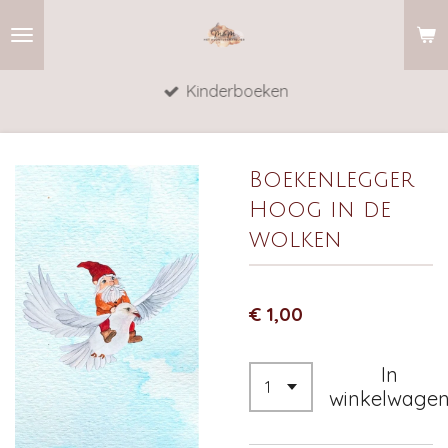
Ga
direct
naar
Kinderboeken
de
hoofdinhoud
Boekenlegger
Hoog in de
wolken
€ 1,00
In
winkelwage